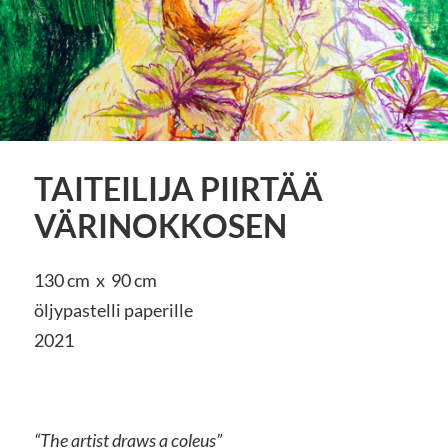
TAITEILIJA PIIRTÄÄ
VÄRINOKKOSEN
130 cm x 90 cm
öljypastelli paperille
2021
“The artist draws a coleus”